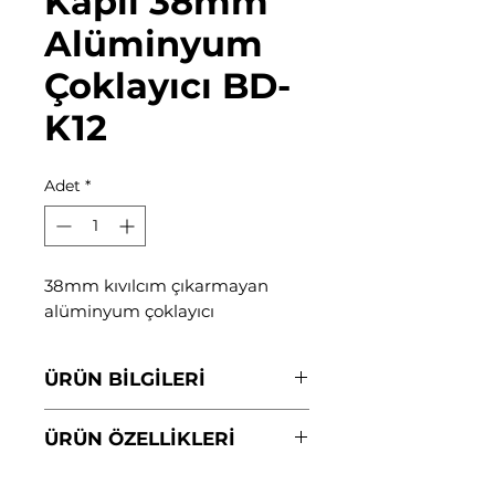
Kaplı 38mm
Alüminyum
Çoklayıcı BD-
K12
Adet
*
38mm kıvılcım çıkarmayan
alüminyum çoklayıcı
ÜRÜN BİLGİLERİ
Çoklayıcı her kilitleme
ÜRÜN ÖZELLİKLERİ
noktasında birden fazla çalışan
tarafından kilitlemek için
Krom kaplamalı alüminyum ve
idealdir. Onarımlar veya