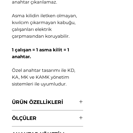
anahtar çıkarılamaz.
Asma kilidin iletken olmayan,
kıvılcım çıkarmayan kabuğu,
çalışanları elektrik
çarpmasından koruyabilir.
1 çalışan = 1 asma kilit = 1
anahtar.
Özel anahtar tasarımı ile KD,
KA, MK ve KAMK yönetim
sistemleri ile uyumludur.
ÜRÜN ÖZELLİKLERİ
Gövde: Naylon PA, PA kilit
ÖLÇÜLER
gövdesi darbeye dayanıklı
Sıcaklık: -57°C-+177°C dayanıklı.
Kelepçe yüksekliği:
76 mm
İletken değildir.