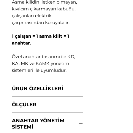
Asma kilidin iletken olmayan,
kıvılcım çıkarmayan kabuğu,
çalışanları elektrik
çarpmasından koruyabilir.
1 çalışan = 1 asma kilit = 1
anahtar.
Özel anahtar tasarımı ile KD,
KA, MK ve KAMK yönetim
sistemleri ile uyumludur.
ÜRÜN ÖZELLİKLERİ
Gövde: Naylon PA, PA kilit
ÖLÇÜLER
gövdesi darbeye dayanıklı
Sıcaklık: -57°C-+177°C dayanıklı.
Kelepçe yüksekliği:
76 mm
İletken değildir.
ANAHTAR YÖNETİM
Kelepçe çapı:
6,2 mm
Anahtar tutma - asma kilidin
SİSTEMİ
Ağırlık:
105 gr
açık bırakılmamasını sağlar.