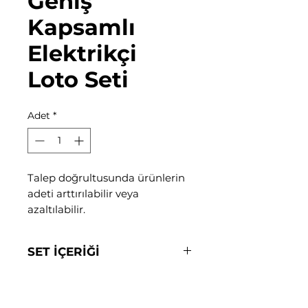
Geniş
Kapsamlı
Elektrikçi
Loto Seti
Adet
*
Talep doğrultusunda ürünlerin
adeti arttırılabilir veya
azaltılabilir.
SET İÇERİĞİ
2 Adet 38mm Plastik Çene
Emniyet Asma Kilit
1 Adet İçe Dönük V Otomat