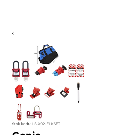
Stok kodu: LS-X02-ELKSET