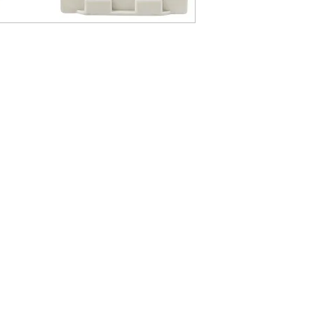
Ürünler
Elektrik Devre Kesiciler
Elektrik ve Pnömatik Kilitleme
Emniyet Asma Kilitler
Grup Kilit Kutusu
Kablo Kilitleme Ekipmanları
Kilit Çoklandırıcılar