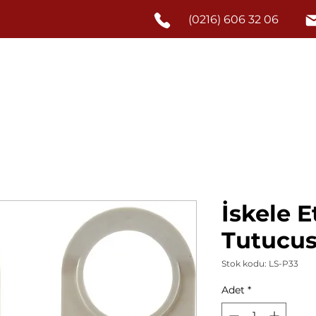
(0216) 606 32 06
Anasayfa
Hakkımızd
İskele E
Tutucus
Stok kodu: LS-P33
Adet
*