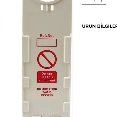
ÜRÜN BİLGİLE
Dayanıklı ABS mal
Isıya, soğuğa ve 
dayanıklıdır.
Yükseklik; 306 mm,
mm, Delik çapı; 60
İskelelerde ve fark