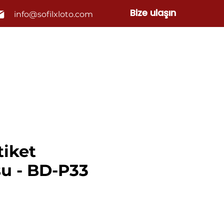
Bize ulaşın
info@sofilxloto.com
a
İletişim
Blog
Ürünler
tiket
u - BD-P33